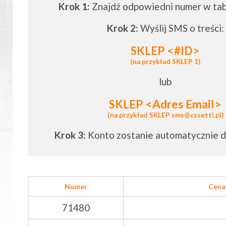
Krok 1:
Znajdź odpowiedni numer w tabe
Krok 2:
Wyślij SMS o treści:
SKLEP <#ID>
(na przykład SKLEP 1)
lub
SKLEP <Adres Email>
(na przykład SKLEP sms@cssetti.pl)
Krok 3:
Konto zostanie automatycznie 
Numer
Cena
71480