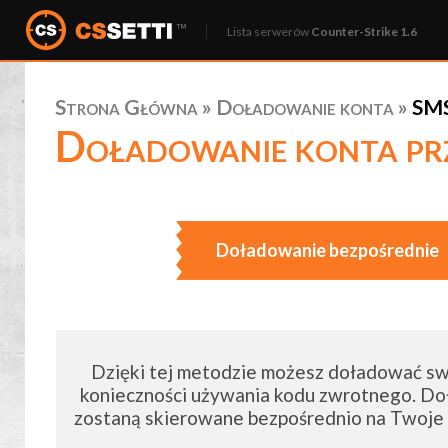
Lista serwerów
Counter-Strike 1.6
Strona Główna
»
Doładowanie konta
»
SMS
Doładowanie konta pr
Doładowanie bezpośrednie
Dzięki tej metodzie możesz doładować sw
konieczności używania kodu zwrotnego. D
zostaną skierowane bezpośrednio na Twoje