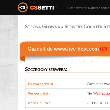
Lista serwerów
Counter-Strike 
Strona Główna
»
Serwery Counter Stri
Gazduit de www.five-host.com
(Off
Szczegóły serwera:
Nazwa serwera
Gazduit de ww
Serwer działa
Nie,
Występują
Adres Ip:Port
93.115.101.11