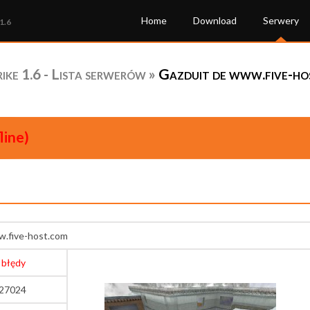
Home
Download
Serwery
1.6
ke 1.6 - Lista serwerów
»
Gazduit de www.five-ho
line)
w.five-host.com
 błędy
:27024