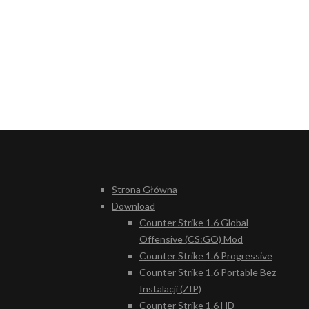
Strona Główna
Download
Counter Strike 1.6 Global
Offensive (CS:GO) Mod
Counter Strike 1.6 Progressive
Counter Strike 1.6 Portable Bez
Instalacji (ZIP)
Counter Strike 1.6 HD