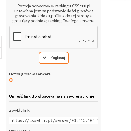
Pozycja serwerów w rankingu CSSetti.pl
ustawiana jest na podstawie ilości głosów z
głosowania. Udostępnij link do tej strony, a
głosujący podniosą ranking Twojego serwera.
Zagłosuj
Liczba głosów serwera:
0
Umieść link do głosowania na swojej stronie
Zwykły link:
https://cssetti.pl/serwer/93.115.101.11:27024
Link HTML: