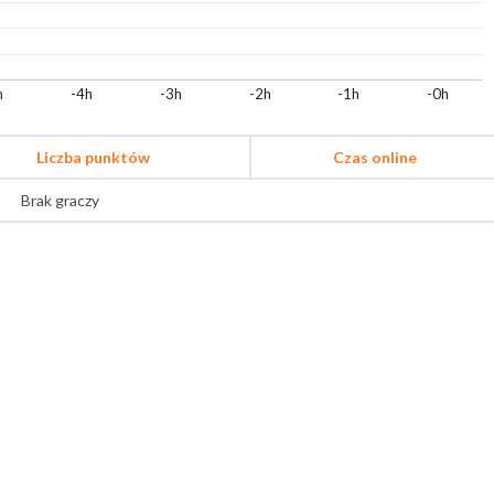
h
-4h
-3h
-2h
-1h
-0h
Liczba punktów
Czas online
Brak graczy