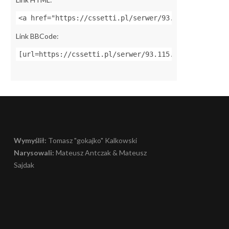
<a href="https://cssetti.pl/serwer/93.115.101.11:27
Link BBCode:
[url=https://cssetti.pl/serwer/93.115.101.11:27024]
Wymyślił:
Tomasz "gokajko" Kalkowski
Narysowali:
Mateusz Antczak & Mateusz
Sajdak