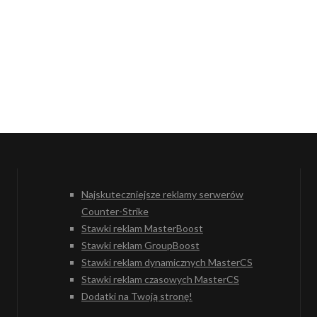
Najskuteczniejsze reklamy serwerów
Counter-Strike
Stawki reklam MasterBoost
Stawki reklam GroupBoost
Stawki reklam dynamicznych MasterCS
Stawki reklam czasowych MasterCS
Dodatki na Twoją stronę!