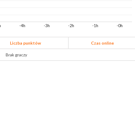
h
-4h
-3h
-2h
-1h
-0h
Liczba punktów
Czas online
Brak graczy