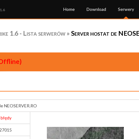
Home
Download
Serwery
1.6
ke 1.6 - Lista serwerów
»
Server hostat de NEOS
Offline)
t de NEOSERVER.RO
 błędy
:27015