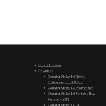
Strona Główna
Download
Counter Strike 1.6 Global
Offensive (CS:GO) Mod
Counter Strike 1.6 Progressive
Counter Strike 1.6 Portable Bez
Instalacji (ZIP)
Counter Strike 1.6 HD