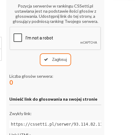
Pozycja serwerów w rankingu CSSetti.pl
ustawiana jest na podstawie ilości głosów z
głosowania. Udostępnij link do tej strony, a
głosujący podniosą ranking Twojego serwera.
Zagłosuj
Liczba głosów serwera:
0
Umieść link do głosowania na swojej stronie
Zwykły link:
https://cssetti.pl/serwer/93.114.82.113:27015
Link HTML: