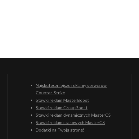
Najskuteczniejsze reklamy serwerów
Counter-Strike
Stawki reklam MasterBoost
Stawki reklam GroupBoost
Stawki reklam dynamicznych MasterCS
Stawki reklam czasowych MasterCS
Dodatki na Twoją stronę!