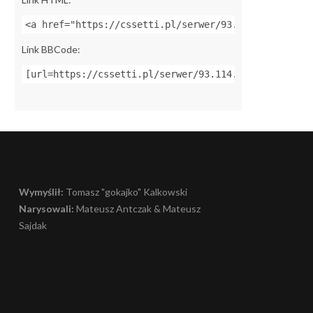
<a href="https://cssetti.pl/serwer/93.114.82.113:27
Link BBCode:
[url=https://cssetti.pl/serwer/93.114.82.113:27015]
Wymyślił:
Tomasz "gokajko" Kalkowski
Narysowali:
Mateusz Antczak & Mateusz
Sajdak