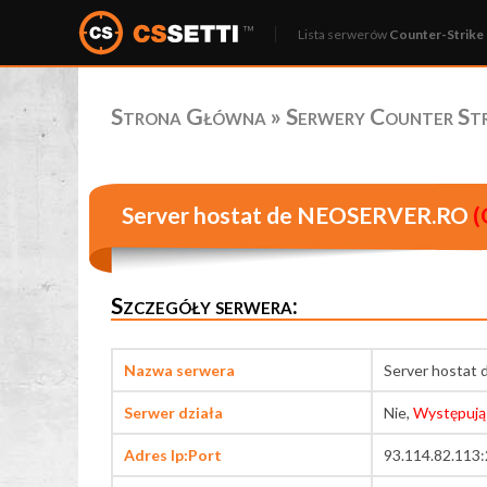
Lista serwerów
Counter-Strike 
Strona Główna
»
Serwery Counter Stri
Server hostat de NEOSERVER.RO
(
Szczegóły serwera:
Nazwa serwera
Server hosta
Serwer działa
Nie,
Występują
Adres Ip:Port
93.114.82.113