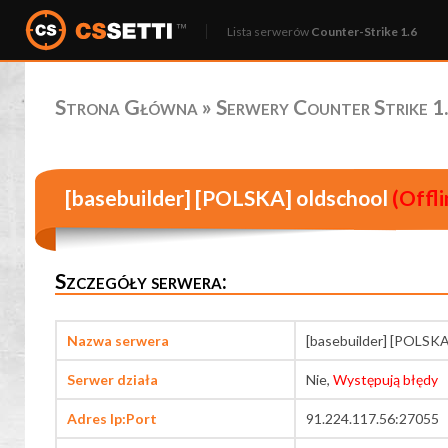
Lista serwerów
Counter-Strike 1.6
Strona Główna
»
Serwery Counter Strike 1.
[basebuilder] [POLSKA] oldschool
(Offli
Szczegóły serwera:
Nazwa serwera
[basebuilder] [POLSKA
Serwer działa
Nie,
Występują błędy
Adres Ip:Port
91.224.117.56:27055