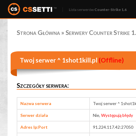
Lista serwerów
Counter-Strike 1.6
Strona Główna
»
Serwery Counter Strike 1.
Twoj serwer ^ 1shot1kill.pl
(Offline)
Szczegóły serwera:
Nazwa serwera
Twoj serwer ^ 1shot1ki
Serwer działa
Nie,
Występują błędy
Adres Ip:Port
91.224.117.42:27050