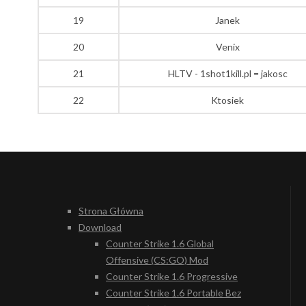
19
Janek
20
Venix
21
HLTV - 1shot1kill.pl = jakosc
22
Ktosiek
Strona Główna
Download
Counter Strike 1.6 Global
Offensive (CS:GO) Mod
Counter Strike 1.6 Progressive
Counter Strike 1.6 Portable Bez