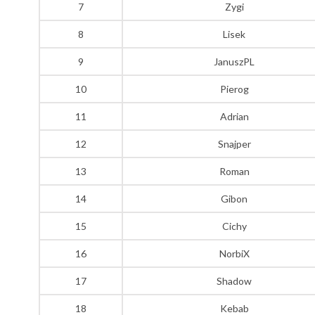
7
Zygi
8
Lisek
9
JanuszPL
10
Pierog
11
Adrian
12
Snajper
13
Roman
14
Gibon
15
Cichy
16
NorbiX
17
Shadow
18
Kebab