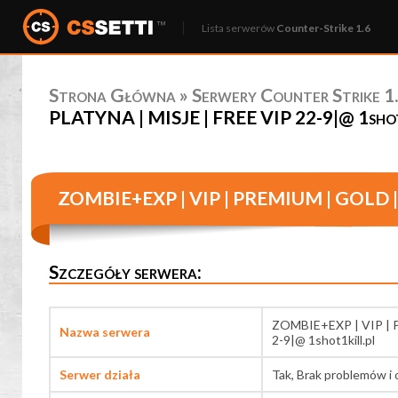
Lista serwerów
Counter-Strike 1.6
Strona Główna
»
Serwery Counter Strike 1.
PLATYNA | MISJE | FREE VIP 22-9|@ 1shot1
ZOMBIE+EXP | VIP | PREMIUM | GOLD | 
Szczegóły serwera:
ZOMBIE+EXP | VIP | 
Nazwa serwera
2-9|@ 1shot1kill.pl
Serwer działa
Tak, Brak problemów i 