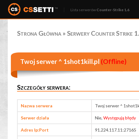
Lista serwerów
Counter-Strike 1.6
Strona Główna
»
Serwery Counter Strike 1.
Twoj serwer ^ 1shot1kill.pl
(Offline)
Szczegóły serwera:
Nazwa serwera
Twoj serwer ^ 1shot1ki
Serwer działa
Nie,
Występują błędy
Adres Ip:Port
91.224.117.11:27165