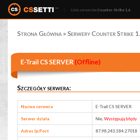
Lista serwerów
Counter-Strike 1.6
Strona Główna
»
Serwery Counter Strike 1.
E-Trail CS SERVER
(Offline)
Szczegóły serwera:
Nazwa serwera
E-Trail CS SERVER
Serwer działa
Nie,
Występują błędy
Adres Ip:Port
87.98.243.184:27018