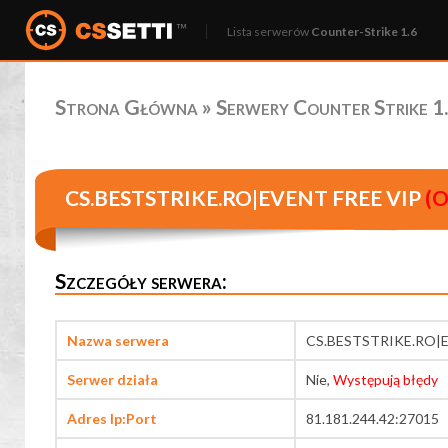
Lista serwerów
Counter-Strike 1.6
Strona Główna
»
Serwery Counter Strike 1.
CS.BESTSTRIKE.RO|EVENT FREE VIP
(O
Szczegóły serwera:
Nazwa serwera
CS.BESTSTRIKE.RO|E
Serwer działa
Nie,
Występują błędy
Adres Ip:Port
81.181.244.42:27015