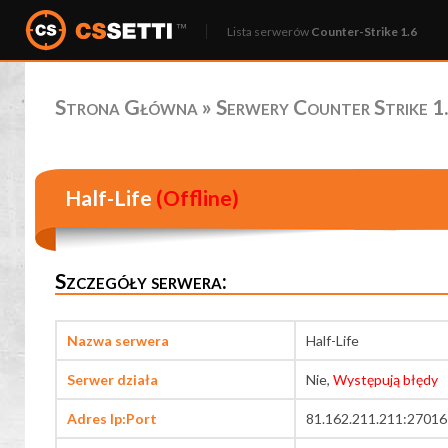
Lista serwerów
Counter-Strike 1.6
Strona Główna
»
Serwery Counter Strike 1.
Half-Life
(Offline)
Szczegóły serwera:
Nazwa serwera
Half-Life
Serwer działa
Nie,
Występują błędy
Adres Ip:Port
81.162.211.211:27016