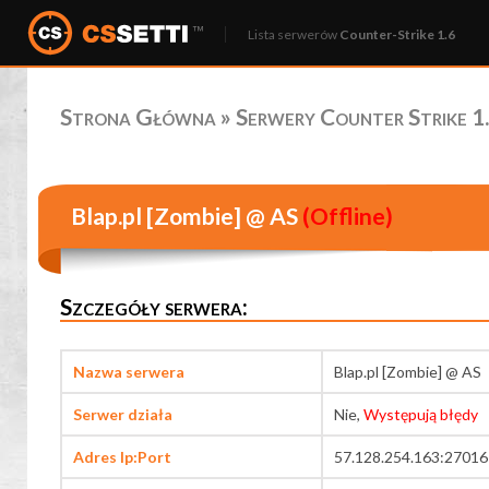
Lista serwerów
Counter-Strike 1.6
Strona Główna
»
Serwery Counter Strike 1.
Blap.pl [Zombie] @ AS
(Offline)
Szczegóły serwera:
Nazwa serwera
Blap.pl [Zombie] @ AS
Serwer działa
Nie,
Występują błędy
Adres Ip:Port
57.128.254.163:27016