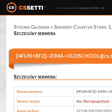
Lista serwerów
Counter-Strike 1.6
Strona Główna
»
Serwery Counter Strike 1.
Szczegóły serwera
[4FUN+BF2]~ZIMA~OLDSCHOOL@cs.za
Szczegóły serwera:
Nazwa serwera
[4FUN+BF2]~ZIMA~OL
Serwer działa
Nie,
Występują błędy
Adres Ip:Port
57.128.218.220:27015