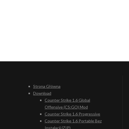
Strona Główna
Download
Counter Strike 1.6 Global
Offensive (CS:GO) Mod
Counter Strike 1.6 Progressive
Counter Strike 1.6 Portable Bez
Instalacji (ZIP)