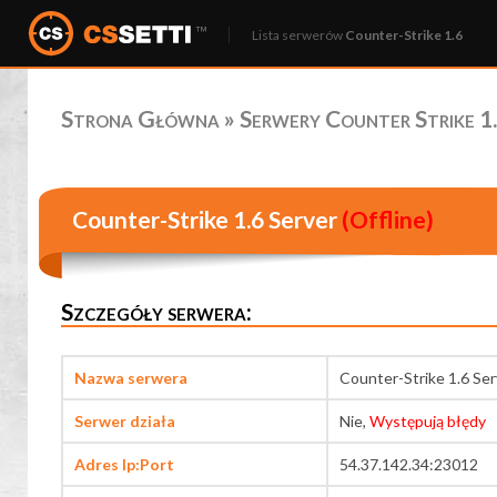
Lista serwerów
Counter-Strike 1.6
Strona Główna
»
Serwery Counter Strike 1.
Counter-Strike 1.6 Server
(Offline)
Szczegóły serwera:
Nazwa serwera
Counter-Strike 1.6 Ser
Serwer działa
Nie,
Występują błędy
Adres Ip:Port
54.37.142.34:23012