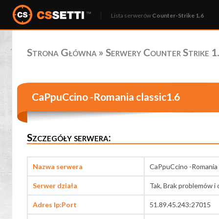
Lista serwerów
Counter-Strike 1.6
Strona Główna
»
Serwery Counter Strike 1.
CaPpuCcino -Romania classic1.6
Szczegóły serwera:
Nazwa serwera
CaPpuCcino -Romania c
Serwer działa
Tak, Brak problemów i 
Adres Ip:Port
51.89.45.243:27015