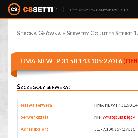
Lista serwerów
Counter-Strike 1.6
Strona Główna
»
Serwery Counter Strike 1.
HMA NEW IP 31.58.143.105:27016
(Offl
Szczegóły serwera:
Nazwa serwera
HMA NEW IP 31.58.14
Serwer działa
Nie,
Występują błędy
Adres Ip:Port
51.79.138.159:27016