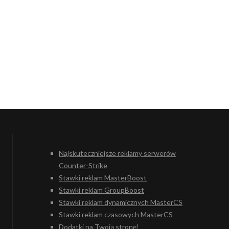
Najskuteczniejsze reklamy serwerów
Counter-Strike
Stawki reklam MasterBoost
Stawki reklam GroupBoost
Stawki reklam dynamicznych MasterCS
Stawki reklam czasowych MasterCS
Dodatki na Twoją stronę!