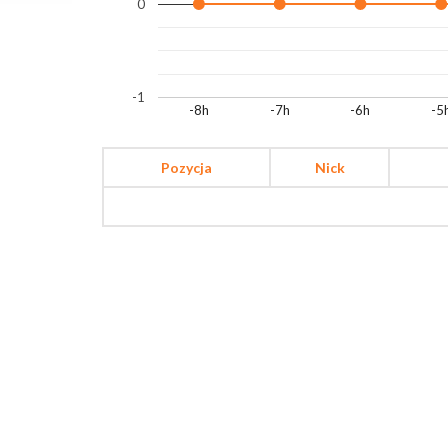
0
-1
-8h
-7h
-6h
-5
Pozycja
Nick