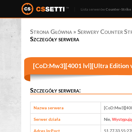
Lista serwerów
Counter-Strike 
Strona Główna
»
Serwery Counter Stri
Szczegóły serwera
[CoD:Mw3][4001 lvl][Ultra Edition 
Szczegóły serwera:
Nazwa serwera
[CoD:Mw3][4001
Serwer działa
Nie,
Występują
Adres Ip:Port
51.77.33.55:2