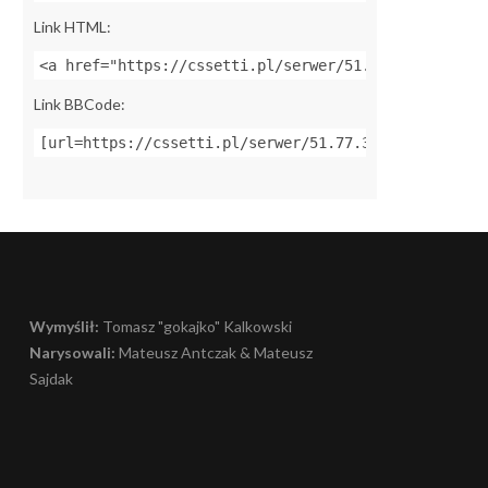
Link HTML:
<a href="https://cssetti.pl/serwer/51.77.33.55:2702
Link BBCode:
[url=https://cssetti.pl/serwer/51.77.33.55:27027]Za
Wymyślił:
Tomasz "gokajko" Kalkowski
Narysowali:
Mateusz Antczak & Mateusz
Sajdak