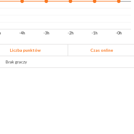
h
-4h
-3h
-2h
-1h
-0h
Liczba punktów
Czas online
Brak graczy