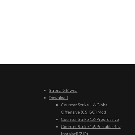
Strona Główna
Download
Counter Strike 1.6 Global
Offensive (CS:GO) Mod
Counter Strike 1.6 Progressive
Counter Strike 1.6 Portable Bez
Instalacji (ZIP)