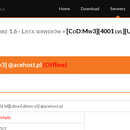
Home
Download
Serwery
1.6
ke 1.6 - Lista serwerów
»
[CoD:Mw3][4001 lvl][Ul
v3] @acehost.pl
(Offline)
 lvl][Ultra Edition v3] @acehost.pl
 błędy
7027