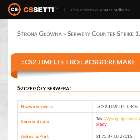
Lista serwerów
Counter-Strike 1.6
Strona Główna
»
Serwery Counter Strike 1.
.::CS2.TIMELEFT.RO::..#CSGO:REMAKE
Szczegóły serwera:
Nazwa serwera
.::CS2.TIMELEFT.RO:
Tak,
Występują ostrze
Serwer działa
błędy
Adres Ip:Port
51.75.87.10:27015