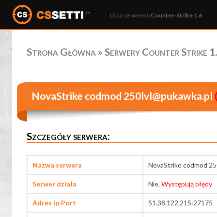
Lista serwerów
Counter-Strike 1.6
Strona Główna
»
Serwery Counter Strike 1.
NovaStrike codmod 250lvl@pukawka.pl
Szczegóły serwera:
Nazwa serwera
NovaStrike codmod 25
Serwer działa
Nie,
Występują błędy
Adres Ip:Port
51.38.122.215:27175