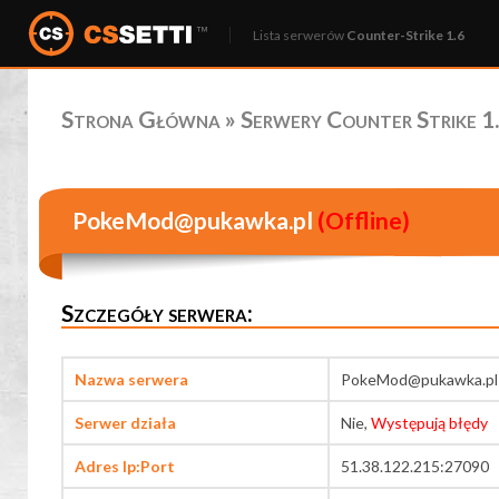
Lista serwerów
Counter-Strike 1.6
Strona Główna
»
Serwery Counter Strike 1.
PokeMod@pukawka.pl
(Offline)
Szczegóły serwera:
Nazwa serwera
PokeMod@pukawka.pl
Serwer działa
Nie,
Występują błędy
Adres Ip:Port
51.38.122.215:27090