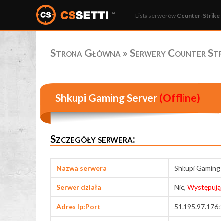
Lista serwerów
Counter-Strike 
Strona Główna
»
Serwery Counter Stri
Shkupi Gaming Server
(Offline)
Szczegóły serwera:
Nazwa serwera
Shkupi Gaming
Serwer działa
Nie,
Występują
Adres Ip:Port
51.195.97.176