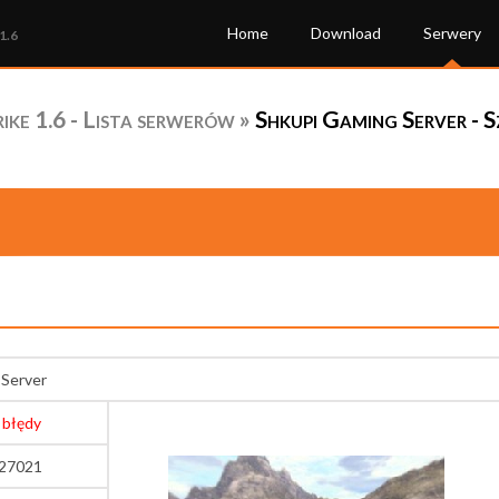
Home
Download
Serwery
1.6
ke 1.6 - Lista serwerów
»
Shkupi Gaming Server - 
 Server
 błędy
:27021