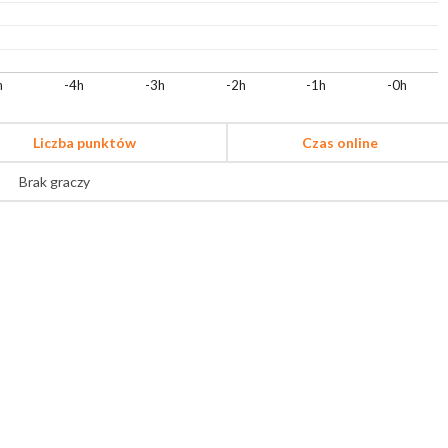
h
-4h
-3h
-2h
-1h
-0h
Liczba punktów
Czas online
Brak graczy