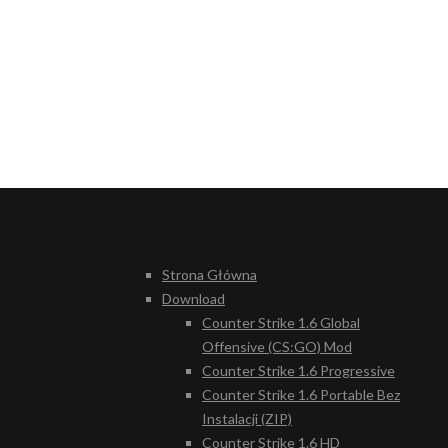
Strona Główna
Download
Counter Strike 1.6 Global
Offensive (CS:GO) Mod
Counter Strike 1.6 Progressive
Counter Strike 1.6 Portable Bez
Instalacji (ZIP)
Counter Strike 1.6 HD