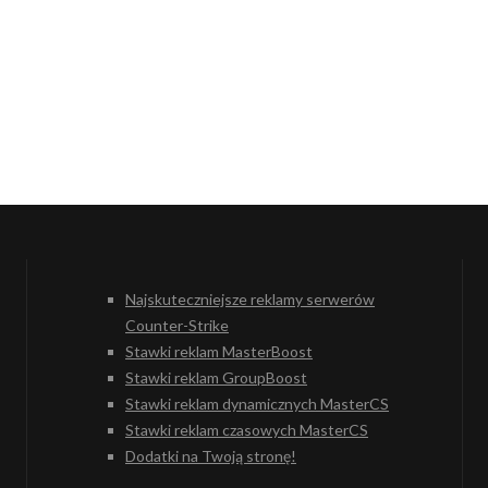
Najskuteczniejsze reklamy serwerów
Counter-Strike
Stawki reklam MasterBoost
Stawki reklam GroupBoost
Stawki reklam dynamicznych MasterCS
Stawki reklam czasowych MasterCS
Dodatki na Twoją stronę!