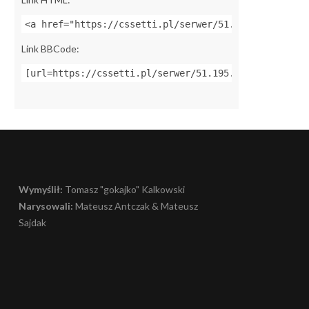
<a href="https://cssetti.pl/serwer/51.195.97.176:27
Link BBCode:
[url=https://cssetti.pl/serwer/51.195.97.176:27021]
Wymyślił:
Tomasz "gokajko" Kalkowski
Narysowali:
Mateusz Antczak & Mateusz
Sajdak