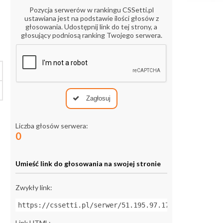
Pozycja serwerów w rankingu CSSetti.pl
ustawiana jest na podstawie ilości głosów z
głosowania. Udostępnij link do tej strony, a
głosujący podniosą ranking Twojego serwera.
Zagłosuj
Liczba głosów serwera:
0
Umieść link do głosowania na swojej stronie
Zwykły link:
https://cssetti.pl/serwer/51.195.97.176:27021
Link HTML: