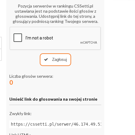
Pozycja serwerów w rankingu CSSetti.pl
ustawiana jest na podstawie ilości głosów z
głosowania. Udostępnij link do tej strony, a
głosujący podniosą ranking Twojego serwera.
Zagłosuj
Liczba głosów serwera:
0
Umieść link do głosowania na swojej stronie
Zwykły link:
https://cssetti.pl/serwer/46.174.49.51:27015
Link HTML: