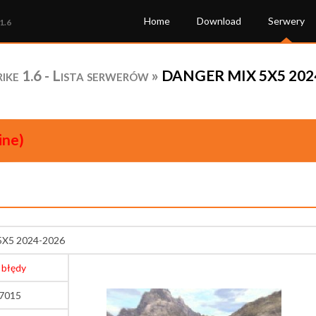
Home
Download
Serwery
1.6
ke 1.6 - Lista serwerów
»
DANGER MIX 5X5 2024-
ine)
X5 2024-2026
 błędy
27015