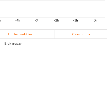
h
-4h
-3h
-2h
-1h
-0h
Liczba punktów
Czas online
Brak graczy