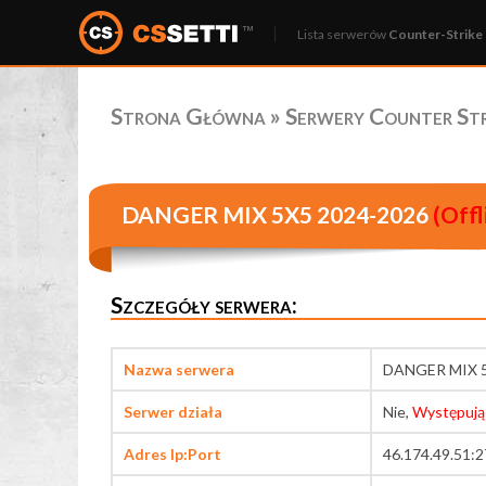
Lista serwerów
Counter-Strike 
Strona Główna
»
Serwery Counter Stri
DANGER MIX 5X5 2024-2026
(Offl
Szczegóły serwera:
Nazwa serwera
DANGER MIX 5
Serwer działa
Nie,
Występują
Adres Ip:Port
46.174.49.51: