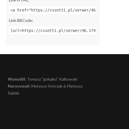
<a href="https://cssetti.pl/serwer/46.174.49.51:270
Link BBCode:
[url=https://cssetti.pl/serwer/46.174.49.51:27015]Z
Wymyślił:
Tomasz "gokajko" Kalkowski
Narysowali:
Mateusz Antczak & Mateusz
Sajdak