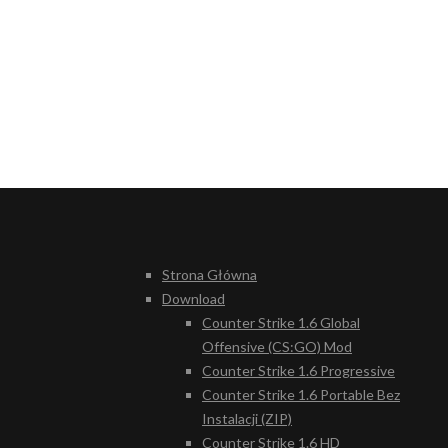
Strona Główna
Download
Counter Strike 1.6 Global
Offensive (CS:GO) Mod
Counter Strike 1.6 Progressive
Counter Strike 1.6 Portable Bez
Instalacji (ZIP)
Counter Strike 1.6 HD