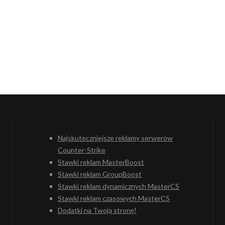
Najskuteczniejsze reklamy serwerów
Counter-Strike
Stawki reklam MasterBoost
Stawki reklam GroupBoost
Stawki reklam dynamicznych MasterCS
Stawki reklam czasowych MasterCS
Dodatki na Twoją stronę!