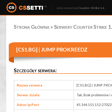
Lista serwerów
Counter-Strike 1.6
Strona Główna
»
Serwery Counter Strike 1.
[CS1.BG] | JUMP PROKREEDZ
Szczegóły serwera:
Nazwa serwera
[CS1.BG] | JUMP PR
Serwer działa
Tak, Brak problemów i 
Adres Ip:Port
45.144.155.112:27022