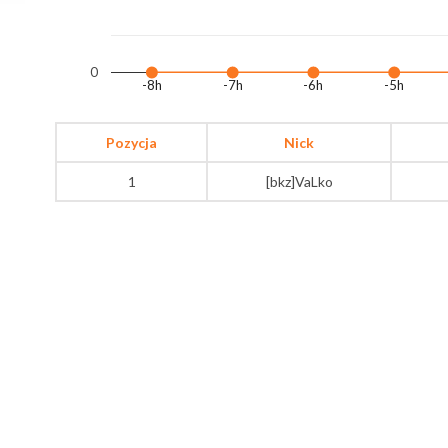
0
-8h
-7h
-6h
-5h
Pozycja
Nick
1
[bkz]VaLko