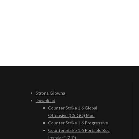
Strona Główna
Download
Counter Strike 1.6 Global
Offensive (CS:GO) Mod
Counter Strike 1.6 Progressive
Counter Strike 1.6 Portable Bez
Instalacji (ZIP)