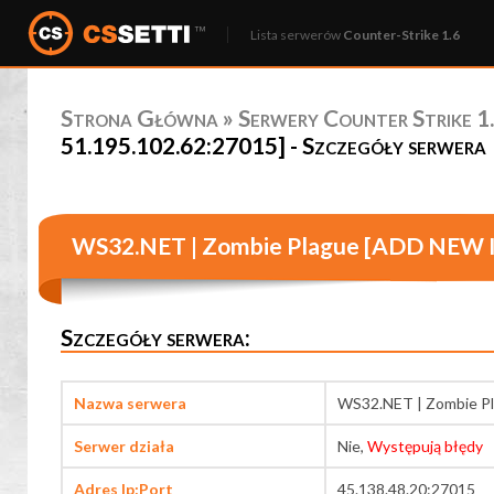
Lista serwerów
Counter-Strike 1.6
Strona Główna
»
Serwery Counter Strike 1.
51.195.102.62:27015] - Szczegóły serwera
WS32.NET | Zombie Plague [ADD NEW IP
Szczegóły serwera:
Nazwa serwera
WS32.NET | Zombie Pl
Serwer działa
Nie,
Występują błędy
Adres Ip:Port
45.138.48.20:27015