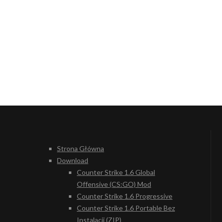
Strona Główna
Download
Counter Strike 1.6 Global
Offensive (CS:GO) Mod
Counter Strike 1.6 Progressive
Counter Strike 1.6 Portable Bez
Instalacji (ZIP)