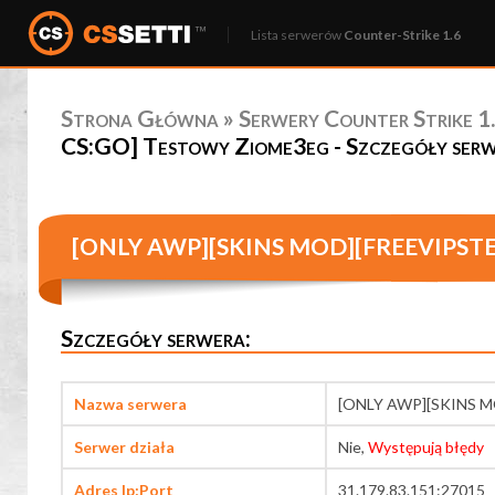
Lista serwerów
Counter-Strike 1.6
Strona Główna
»
Serwery Counter Strike 1.
CS:GO] Testowy Ziome3eg - Szczegóły ser
[ONLY AWP][SKINS MOD][FREEVIPSTE
Szczegóły serwera:
Nazwa serwera
[ONLY AWP][SKINS M
Serwer działa
Nie,
Występują błędy
Adres Ip:Port
31.179.83.151:27015