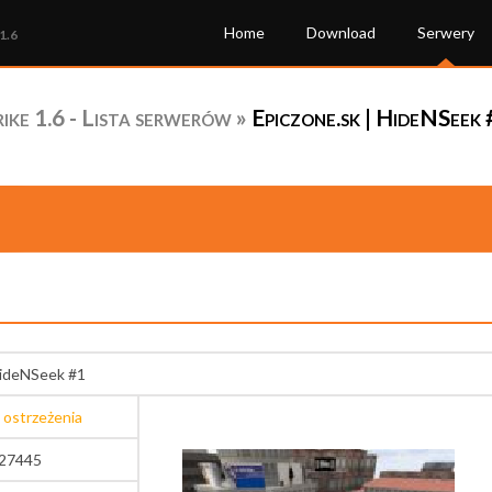
Home
Download
Serwery
1.6
ke 1.6 - Lista serwerów
»
Epiczone.sk | HideNSeek 
HideNSeek #1
 ostrzeżenia
:27445