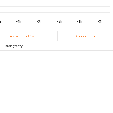
h
-4h
-3h
-2h
-1h
-0h
Liczba punktów
Czas online
Brak graczy