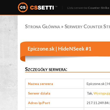
Lista serwerów
Counter-Strike 
Strona Główna
»
Serwery Counter Stri
Epiczone.sk | HideNSeek #1
Szczegóły serwera:
Nazwa serwera
Epiczone.sk | 
Serwer działa
Tak,
Występują
Adres Ip:Port
217.11.249.84