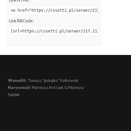
<a href="https://cssetti.pl/serwer/217.11.249.84:27
Link BBCode:
[url=https://cssetti.pl/serwer/217.11.249.84:27445]
Wymyślił:
Tomasz "gokajko" Kalkowski
Narysowali:
Mateusz Antczak & Mateusz
Sajdak