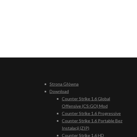
Strona Główna
Download
Counter Strike 1.6 Global
Offensive (CS:GO) Mod
Counter Strike 1.6 Progressive
Counter Strike 1.6 Portable Bez
Instalacji (ZIP)
Counter Strike 1.6 HD