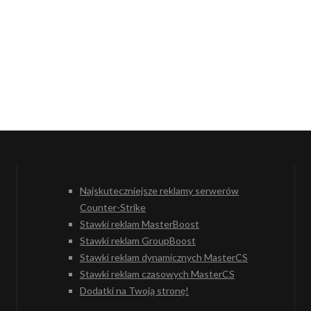
Najskuteczniejsze reklamy serwerów
Counter-Strike
Stawki reklam MasterBoost
Stawki reklam GroupBoost
Stawki reklam dynamicznych MasterCS
Stawki reklam czasowych MasterCS
Dodatki na Twoją stronę!