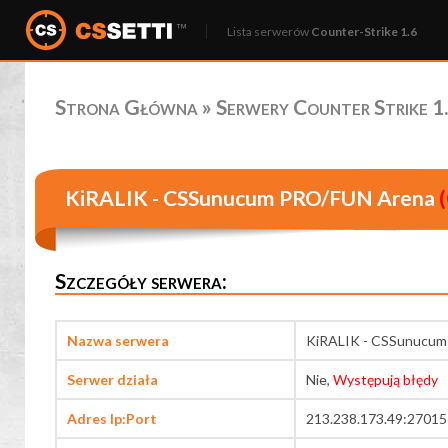
Lista serwerów
Counter-Strike 1.6
Strona Główna
»
Serwery Counter Strike 1.
KiRALIK - CSSunucum PRO/FUN Arena
(
Szczegóły serwera:
Nazwa serwera
KiRALIK - CSSunucu
Serwer działa
Nie,
Występują błędy
Adres Ip:Port
213.238.173.49:27015