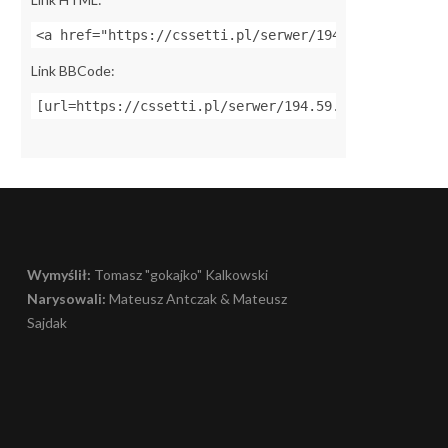
<a href="https://cssetti.pl/serwer/194.59.158.100:2
Link BBCode:
[url=https://cssetti.pl/serwer/194.59.158.100:27415
Wymyślił:
Tomasz "gokajko" Kalkowski
Narysowali:
Mateusz Antczak & Mateusz
Sajdak