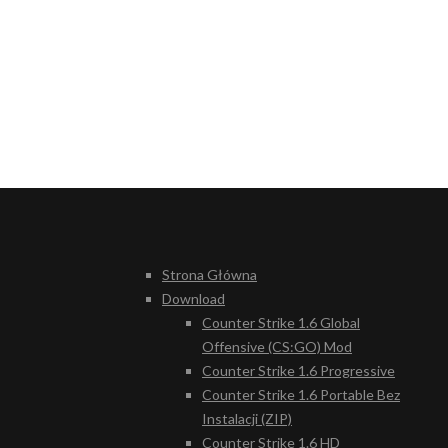
Strona Główna
Download
Counter Strike 1.6 Global
Offensive (CS:GO) Mod
Counter Strike 1.6 Progressive
Counter Strike 1.6 Portable Bez
Instalacji (ZIP)
Counter Strike 1.6 HD