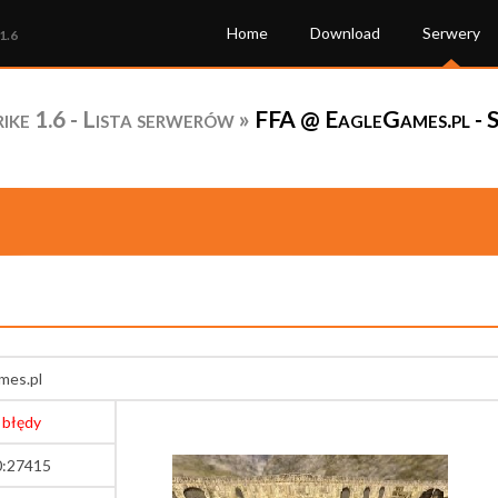
Home
Download
Serwery
1.6
ke 1.6 - Lista serwerów
»
FFA @ EagleGames.pl - 
mes.pl
 błędy
0:27415