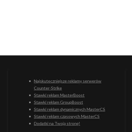
Najskuteczniejsze reklamy serwerów
Counter-Strike
Stawki reklam MasterBoost
Stawki reklam GroupBoost
Stawki reklam dynamicznych MasterCS
Stawki reklam czasowych MasterCS
Dodatki na Twoją stronę!