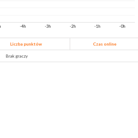
h
-4h
-3h
-2h
-1h
-0h
Liczba punktów
Czas online
Brak graczy