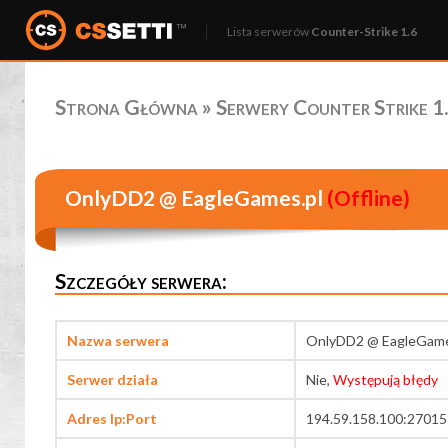
Lista serwerów
Counter-Strike 1.6
Strona Główna
»
Serwery Counter Strike 1.
OnlyDD2 @ EagleGames.pl
(Offline)
Szczegóły serwera:
Nazwa serwera
OnlyDD2 @ EagleGame
Serwer działa
Nie,
Występują błędy
Adres Ip:Port
194.59.158.100:27015