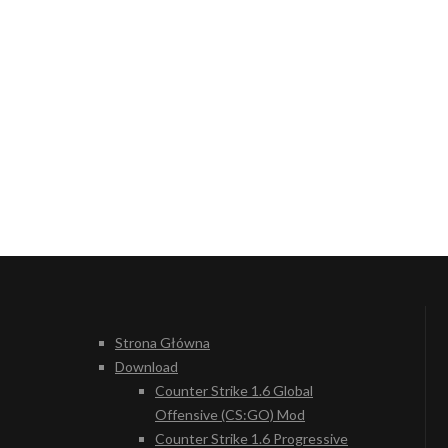
Strona Główna
Download
Counter Strike 1.6 Global
Offensive (CS:GO) Mod
Counter Strike 1.6 Progressive