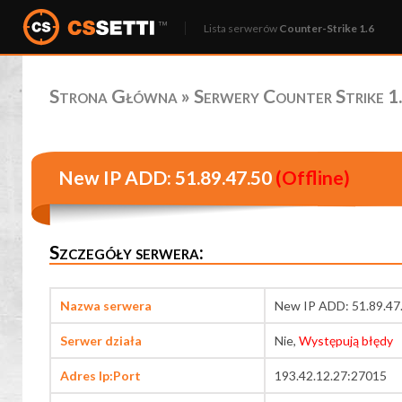
Lista serwerów
Counter-Strike 1.6
Strona Główna
»
Serwery Counter Strike 1.
New IP ADD: 51.89.47.50
(Offline)
Szczegóły serwera:
Nazwa serwera
New IP ADD: 51.89.47
Serwer działa
Nie,
Występują błędy
Adres Ip:Port
193.42.12.27:27015