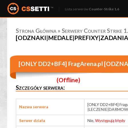
Lista serwerów
Counter-Strike 1.6
Strona Główna
»
Serwery Counter Strike 1.
[ODZNAKI|MEDALE|PREFIXY|ZADANIA|DI
[ONLY DD2+BF4] FragArena.pl [OD
@ pukawka.pl
(Offline)
Szczegóły serwera:
[ONLY DD2+BF4] Fra
Nazwa serwera
|LECZENIE|DARMOWY 
Serwer działa
Nie,
Występują błędy