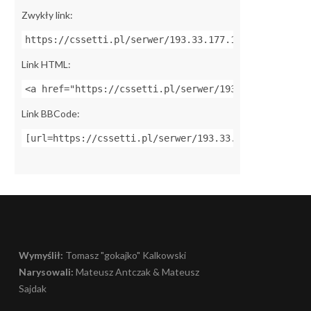
Zwykły link:
https://cssetti.pl/serwer/193.33.177.138:27015
Link HTML:
<a href="https://cssetti.pl/serwer/193.33.177.138:2
Link BBCode:
[url=https://cssetti.pl/serwer/193.33.177.138:27015
Wymyślił:
Tomasz "gokajko" Kalkowski
Narysowali:
Mateusz Antczak & Mateusz
Sajdak