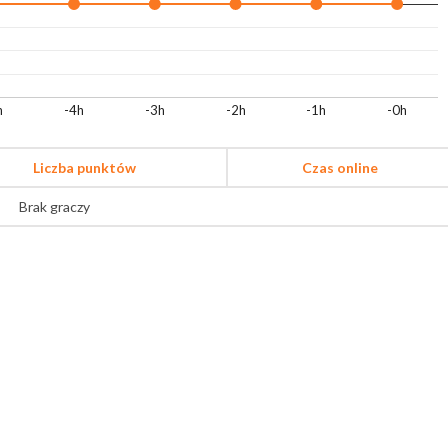
h
-4h
-3h
-2h
-1h
-0h
Liczba punktów
Czas online
Brak graczy