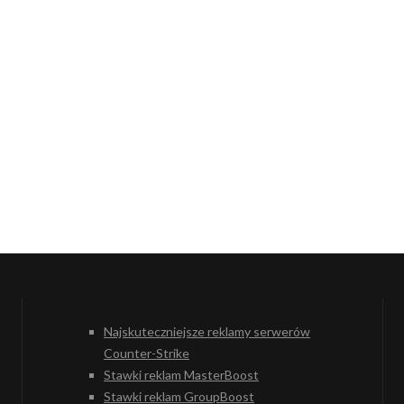
Najskuteczniejsze reklamy serwerów
Counter-Strike
Stawki reklam MasterBoost
Stawki reklam GroupBoost