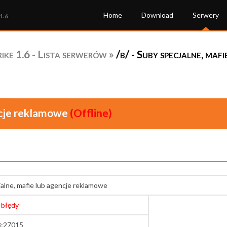
Home
Download
Serwery
1.6
ke 1.6 - Lista serwerów
»
/b/ - Suby specjalne, ma
ncje reklamowe
(Offline)
jalne, mafie lub agencje reklamowe
 błędy
8:27015