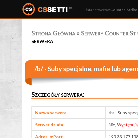
Lista serwerów
Counter-Strike 
Strona Główna
»
Serwery Counter Stri
serwera
/b/ - Suby specjalne, mafie lub age
Szczegóły serwera:
Nazwa serwera
/b/ - Suby spec
Serwer działa
Nie,
Występują
Adres Ip:Port
193.33.177.13