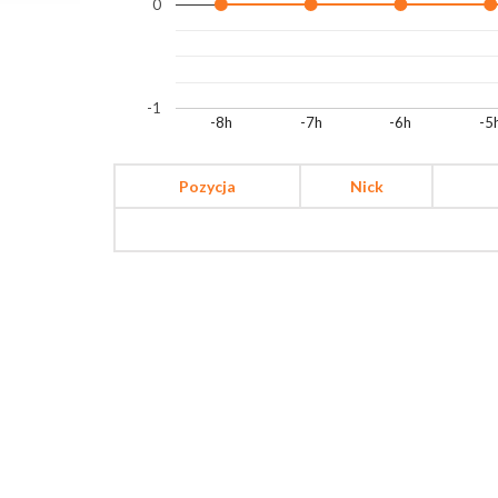
0
-1
-8h
-7h
-6h
-5
Pozycja
Nick