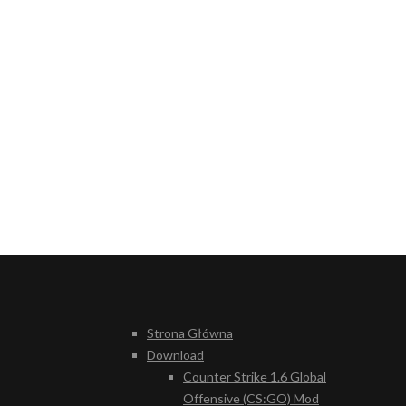
Strona Główna
Download
Counter Strike 1.6 Global
Offensive (CS:GO) Mod