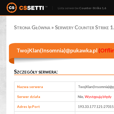
Lista serwerów
Counter-Strike 1.6
Strona Główna
»
Serwery Counter Strike 1.
TwojKlan(Insomnia)@pukawka.pl
(Offli
Szczegóły serwera:
Nazwa serwera
TwojKlan(Insomnia)@p
Serwer działa
Nie,
Występują błędy
Adres Ip:Port
193.33.177.121:27015