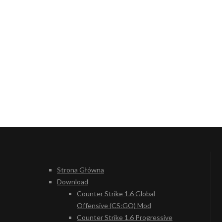
Strona Główna
Download
Counter Strike 1.6 Global
Offensive (CS:GO) Mod
Counter Strike 1.6 Progressive