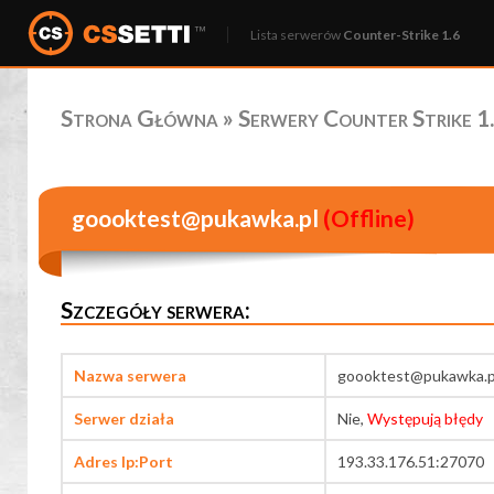
Lista serwerów
Counter-Strike 1.6
Strona Główna
»
Serwery Counter Strike 1.
goooktest@pukawka.pl
(Offline)
Szczegóły serwera:
Nazwa serwera
goooktest@pukawka.p
Serwer działa
Nie,
Występują błędy
Adres Ip:Port
193.33.176.51:27070