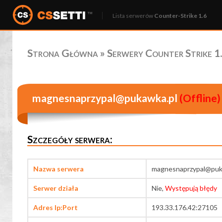
Lista serwerów
Counter-Strike 1.6
Strona Główna
»
Serwery Counter Strike 1.
magnesnaprzypal@pukawka.pl
(Offline)
Szczegóły serwera:
Nazwa serwera
magnesnaprzypal@puk
Serwer działa
Nie,
Występują błędy
Adres Ip:Port
193.33.176.42:27105