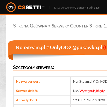
Lista serwerów
Counter-Strike 1.6
Strona Główna
»
Serwery Counter Strike 1.
NonSteam.pl # OnlyDD2 @pukawka.pl
(O
Szczegóły serwera:
Nazwa serwera
NonSteam.pl # OnlyD
Serwer działa
Nie,
Występują błędy
Adres Ip:Port
193.33.176.36:27090