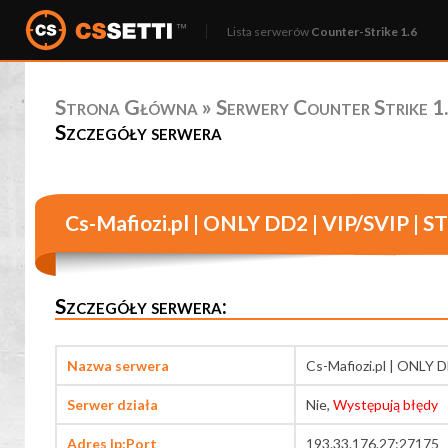
Lista serwerów
Counter-Strike 1.6
Strona Główna
»
Serwery Counter Strike 1.
Szczegóły serwera
Cs-Mafiozi.pl | ONLY DD2 | VIP/SVIP | 
Szczegóły serwera:
Nazwa serwera
Cs-Mafiozi.pl | ONLY 
Serwer działa
Nie,
Występują błędy
Adres Ip:Port
193.33.176.27:27175