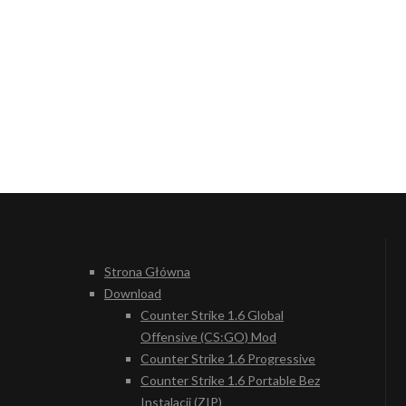
Strona Główna
Download
Counter Strike 1.6 Global
Offensive (CS:GO) Mod
Counter Strike 1.6 Progressive
Counter Strike 1.6 Portable Bez
Instalacji (ZIP)