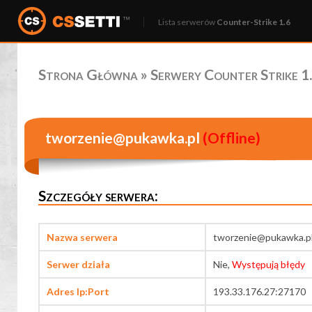
Lista serwerów
Counter-Strike 1.6
Strona Główna
»
Serwery Counter Strike 1.
tworzenie@pukawka.pl
(Offline)
Szczegóły serwera:
Nazwa serwera
tworzenie@pukawka.p
Serwer działa
Nie,
Występują błędy
Adres Ip:Port
193.33.176.27:27170