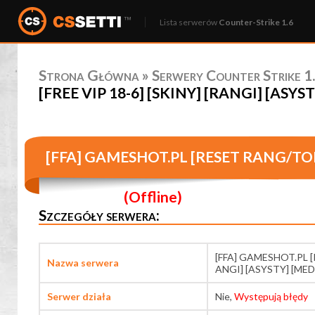
Lista serwerów
Counter-Strike 1.6
Strona Główna
»
Serwery Counter Strike 1.
[FREE VIP 18-6] [SKINY] [RANGI] [ASYST
[FFA] GAMESHOT.PL [RESET RANG/TOP1
pukawka.pl
(Offline)
Szczegóły serwera:
[FFA] GAMESHOT.PL [
Nazwa serwera
ANGI] [ASYSTY] [MED
Serwer działa
Nie,
Występują błędy