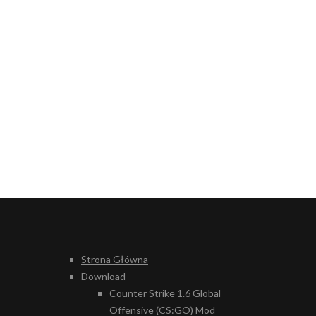
Strona Główna
Download
Counter Strike 1.6 Global
Offensive (CS:GO) Mod