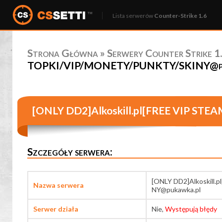
Lista serwerów
Counter-Strike 1.6
Strona Główna
»
Serwery Counter Strike 1.
TOPKI/VIP/MONETY/PUNKTY/SKINY@pukaw
[ONLY DD2]Alkoskill.pl[FREE VIP S
Szczegóły serwera:
[ONLY DD2]Alkoskil
Nazwa serwera
NY@pukawka.pl
Serwer działa
Nie,
Występują błędy