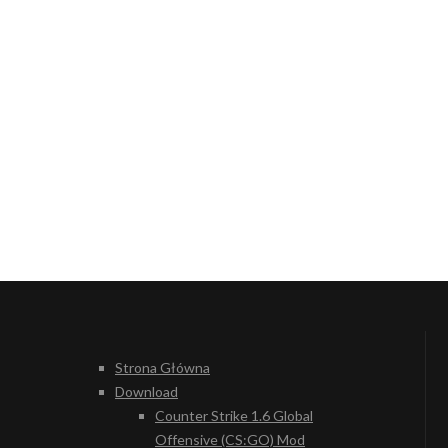
Strona Główna
Download
Counter Strike 1.6 Global
Offensive (CS:GO) Mod