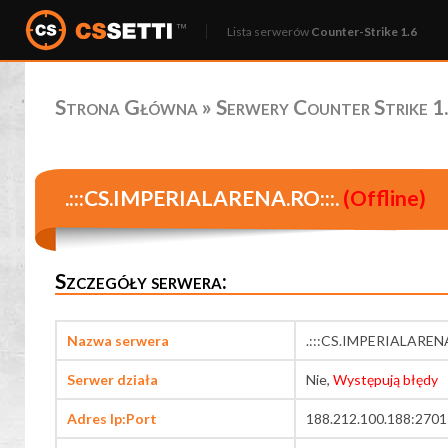
Lista serwerów
Counter-Strike 1.6
Strona Główna
»
Serwery Counter Strike 1.
.:::CS.IMPERIALARENA.RO:::.
(Offline)
Szczegóły serwera:
Nazwa serwera
.:::CS.IMPERIALARENA
Serwer działa
Nie,
Występują błędy
Adres Ip:Port
188.212.100.188:2701