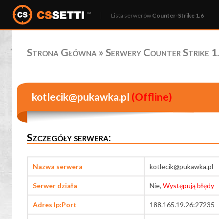
Lista serwerów
Counter-Strike 1.6
Strona Główna
»
Serwery Counter Strike 1.
kotlecik@pukawka.pl
(Offline)
Szczegóły serwera:
Nazwa serwera
kotlecik@pukawka.pl
Serwer działa
Nie,
Występują błędy
Adres Ip:Port
188.165.19.26:27235