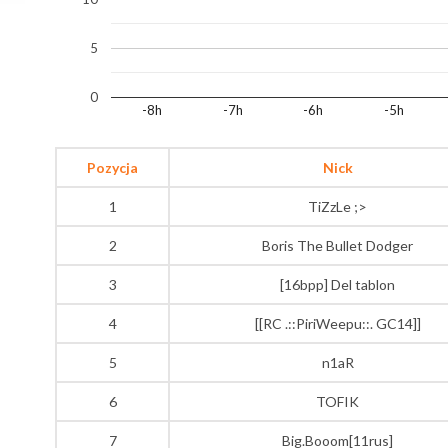
5
0
-8h
-7h
-6h
-5h
Pozycja
Nick
1
TiZzLe ;>
2
Boris The Bullet Dodger
3
[16bpp] Del tablon
4
[[RC .::PiriWeepu::. GC14]]
5
n1aR
6
TOFIK
7
Big.Booom[11rus]