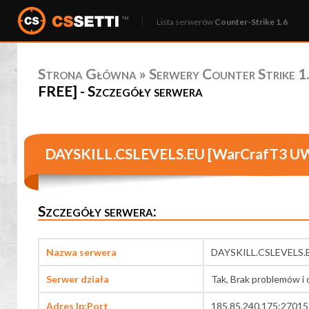
Lista serwerów
Counter-Strike 1.6
Strona Główna
»
Serwery Counter Strike 1.
FREE] - Szczegóły serwera
DAYSKILL.CSLEVELS.EU [WarCrafT3 UW
Szczegóły serwera:
Nazwa serwera
DAYSKILL.CSLEVELS.E
Serwer działa
Tak, Brak problemów i 
Adres Ip:Port
185.85.240.175:27015