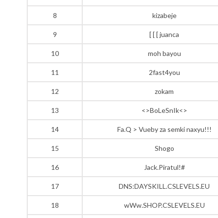
8
kizabeje
9
[ [ [ juanca
10
moh bayou
11
2fast4you
12
zokam
13
<>BoLeSnIk<>
14
Fa.Q > Vueby za semki naxyu!!!
15
Shogo
16
Jack.Piratul!#
17
DNS:DAYSKILL.CSLEVELS.EU
18
wWw.SHOP.CSLEVELS.EU