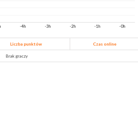
h
-4h
-3h
-2h
-1h
-0h
Liczba punktów
Czas online
Brak graczy