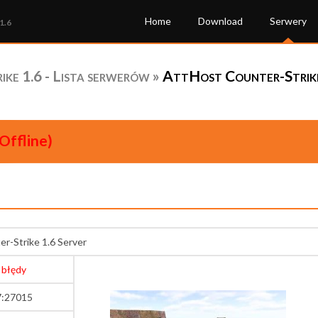
Home
Download
Serwery
1.6
ke 1.6 - Lista serwerów
»
AttHost Counter-Strike 
Offline)
r-Strike 1.6 Server
 błędy
7:27015