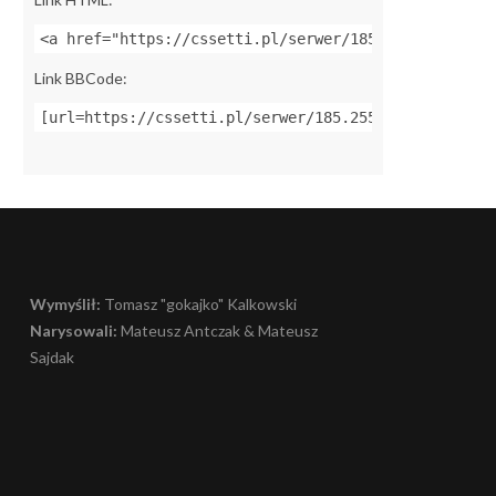
<a href="https://cssetti.pl/serwer/185.255.40.217:2
Link BBCode:
[url=https://cssetti.pl/serwer/185.255.40.217:27015
Wymyślił:
Tomasz "gokajko" Kalkowski
Narysowali:
Mateusz Antczak & Mateusz
Sajdak