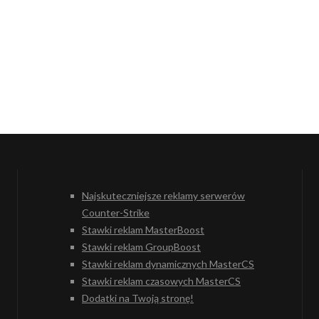
Najskuteczniejsze reklamy serwerów
Counter-Strike
Stawki reklam MasterBoost
Stawki reklam GroupBoost
Stawki reklam dynamicznych MasterCS
Stawki reklam czasowych MasterCS
Dodatki na Twoją stronę!