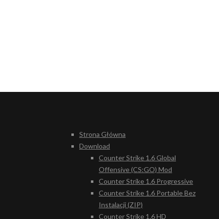
Strona Główna
Download
Counter Strike 1.6 Global
Offensive (CS:GO) Mod
Counter Strike 1.6 Progressive
Counter Strike 1.6 Portable Bez
Instalacji (ZIP)
Counter Strike 1.6 HD