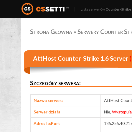
Lista serwerów
Counter-Strike 
Strona Główna
»
Serwery Counter Stri
AttHost Counter-Strike 1.6 Server
(
Szczegóły serwera:
Nazwa serwera
AttHost Counte
Serwer działa
Nie,
Występują
Adres Ip:Port
185.255.40.21