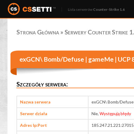
Lista serwerów
Counter-Strike 1.6
Strona Główna
»
Serwery Counter Strike 1.
exGCN\ Bomb/Defuse | gameMe | UCP 8
Szczegóły serwera:
Nazwa serwera
exGCN\ Bomb/Defuse 
Serwer działa
Nie,
Występują błędy
Adres Ip:Port
185.247.21.221:27015