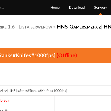
Home
Download
Serwery
1.6
ke 1.6 - Lista serwerów
»
HNS-Gamers.mzf.cz| HN
Ranks#Knifes#1000fps]
(Offline)
f.cz| HNS [#Stats#Ranks#Knifes#1000fps]
 błędy
27704