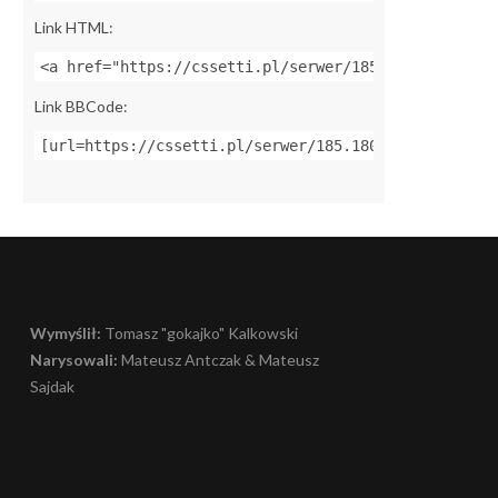
Link HTML:
<a href="https://cssetti.pl/serwer/185.180.2.25:277
Link BBCode:
[url=https://cssetti.pl/serwer/185.180.2.25:27704]Z
Wymyślił:
Tomasz "gokajko" Kalkowski
Narysowali:
Mateusz Antczak & Mateusz
Sajdak