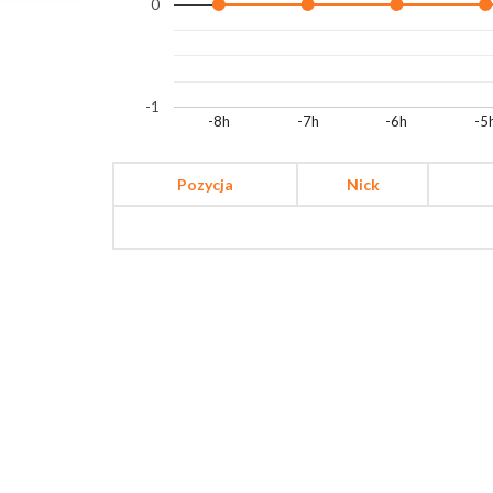
0
-1
-8h
-7h
-6h
-5
Pozycja
Nick