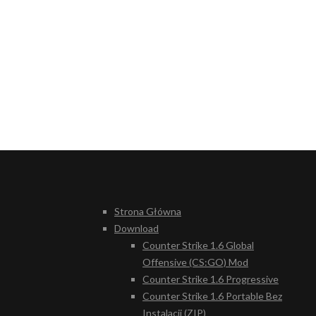
Strona Główna
Download
Counter Strike 1.6 Global
Offensive (CS:GO) Mod
Counter Strike 1.6 Progressive
Counter Strike 1.6 Portable Bez
Instalacji (ZIP)