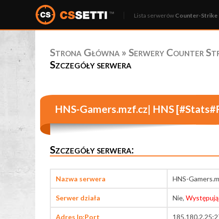
Lista serwerów
Counter-Strike 
Strona Główna
»
Serwery Counter Stri
Szczegóły serwera
HNS-Gamers.mzf.cz| HNS [#Stats#
Szczegóły serwera:
Nazwa serwera
HNS-Gamers.mz
Serwer działa
Nie,
Występują
Adres Ip:Port
185.180.2.25: