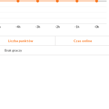
h
-4h
-3h
-2h
-1h
-0h
Liczba punktów
Czas online
Brak graczy