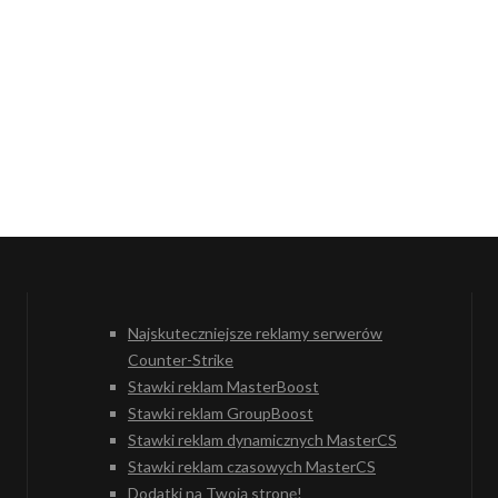
Najskuteczniejsze reklamy serwerów
Counter-Strike
Stawki reklam MasterBoost
Stawki reklam GroupBoost
Stawki reklam dynamicznych MasterCS
Stawki reklam czasowych MasterCS
Dodatki na Twoją stronę!