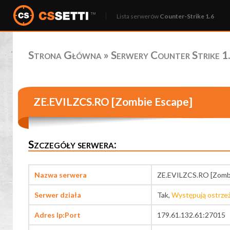
Lista serwerów
Counter-Strike 1.6
Strona Główna
»
Serwery Counter Strike 1.
ZE.EVILZCS.RO [Zombie Escape]
Szczegóły serwera:
Nazwa serwera
ZE.EVILZCS.RO [Zomb
Serwer działa
Tak,
Występują ostrze
Adres Ip:Port
179.61.132.61:27015