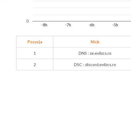
0
-8h
-7h
-6h
-5h
Pozycja
Nick
1
DNS : ze.evilzcs.ro
2
DSC : discord.evilzcs.ro