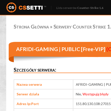
Lista serwerów
Counter-Strike 1.6
Strona Główna
»
Serwery Counter Strike 1.
AFRIDI-GAMING | PUBLIC [Free-VIP]
(O
Szczegóły serwera:
Nazwa serwera
AFRIDI-GAMING | PUB
Serwer działa
Nie,
Występują błędy
Adres Ip:Port
151.80.130.108:27015