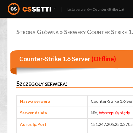
Lista serwerów
Counter-Strike 1.6
Strona Główna
»
Serwery Counter Strike 1.
Counter-Strike 1.6 Server
(Offline)
Szczegóły serwera:
Nazwa serwera
Counter-Strike 1.6 Ser
Serwer działa
Nie,
Występują błędy
Adres Ip:Port
151.247.205.250:2705