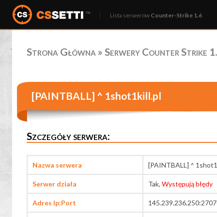
Lista serwerów
Counter-Strike 1.6
Strona Główna
»
Serwery Counter Strike 1.
[PAINTBALL] ^ 1shot1kill.pl
Szczegóły serwera:
Nazwa serwera
[PAINTBALL] ^ 1shot1ki
Serwer działa
Tak,
Występują błędy
Adres Ip:Port
145.239.236.250:2707