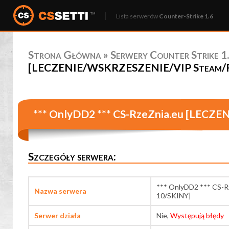
Lista serwerów
Counter-Strike 1.6
Strona Główna
»
Serwery Counter Strike 1.
[LECZENIE/WSKRZESZENIE/VIP Steam/Fre
*** OnlyDD2 *** CS-RzeZnia.eu [LECZ
Szczegóły serwera:
*** OnlyDD2 *** CS-
Nazwa serwera
10/SKINY]
Serwer działa
Nie,
Występują błędy