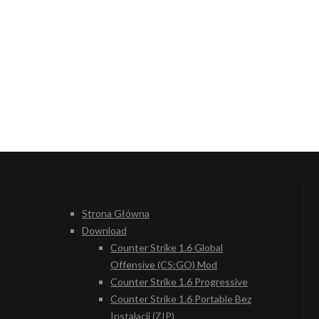
Strona Główna
Download
Counter Strike 1.6 Global
Offensive (CS:GO) Mod
Counter Strike 1.6 Progressive
Counter Strike 1.6 Portable Bez
Instalacji (ZIP)